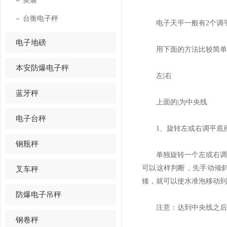
英展
台衡电子秤
电子天平一般有2个调平
电子地磅
用下面的方法比较简单
本安防爆电子秤
左|右
蓝牙秤
上面的|为中央线
电子台秤
1、旋转左或右调平底座
钢瓶秤
单独旋转一个左或右调平
可以这样判断，先手动倾
叉车秤
矮，就可以使水准泡移动到
防爆电子吊秤
注意：达到中央线之后
钢卷秤