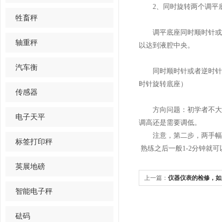
2、同时旋转两个调平底
牲畜秤
调平底座同时顺时针或者
轴重秤
以达到液腔中央。
汽车衡
同时顺时针或者逆时针旋
时针旋转底座）
传感器
方向问题：初学者不大容
电子天平
调高还是需要调低。
注意，第二步，两手幅
标签打印秤
熟练之后一般1-2分钟就可
英展地磅
上一篇：
仪器仪表的检修，如此
智能电子秤
砝码