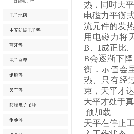
台衡电子秤
热，同时天平
电磁力平衡
电子地磅
流元件的发
本安防爆电子秤
用电磁力将
蓝牙秤
B、I成正比
B会逐渐下降
电子台秤
衡，示值会
钢瓶秤
热。只有经
束，天平才达
叉车秤
天平才处于真
防爆电子吊秤
预加载
钢卷秤
天平在停止
入工作状态