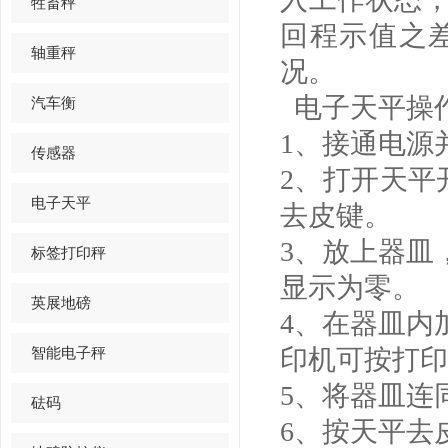
牲畜秤
回程示值之
轴重秤
况。
电子天平操
汽车衡
1、接通电源
传感器
2、打开天平
电子天平
去皮键。
3、放上器皿
标签打印秤
显示为零。
英展地磅
4、在器皿内
智能电子秤
印机可按打印
5、将器皿连
砝码
6、按天平去