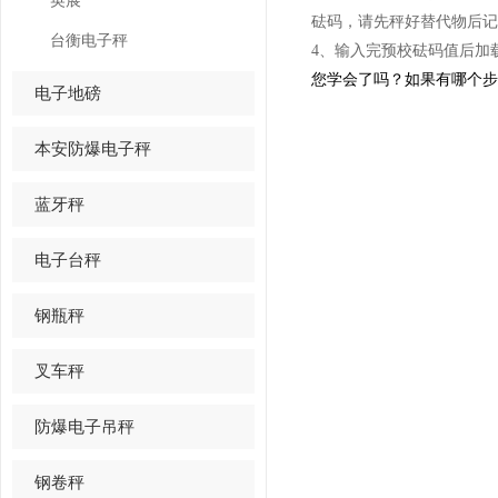
英展
砝码，请先秤好替代物后记
台衡电子秤
4、输入完预校砝码值后加载
您学会了吗？如果有哪个步
电子地磅
本安防爆电子秤
蓝牙秤
电子台秤
钢瓶秤
叉车秤
防爆电子吊秤
钢卷秤