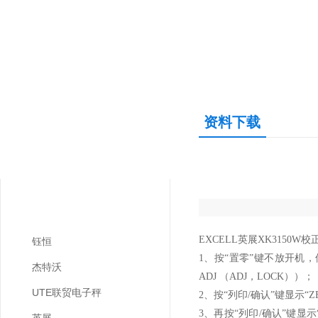
资料下载
产品中心
PRODUCTS CENTER
电子桌秤
EXCELL英展XK3150W
钰恒
1、按“置零”键不放开机，
杰特沃
ADJ （ADJ，LOCK））；
UTE联贸电子秤
2、按“列印/确认”键显示“
3、再按“列印/确认”键显示“