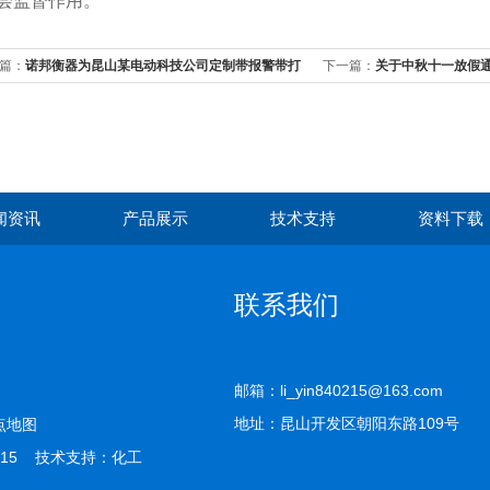
会监督作用。
篇：
诺邦衡器为昆山某电动科技公司定制带报警带打
下一篇：
关于中秋十一放假
能的台秤
闻资讯
产品展示
技术支持
资料下载
联系我们
邮箱：li_yin840215@163.com
地址：昆山开发区朝阳东路109号
点地图
15 技术支持：
化工