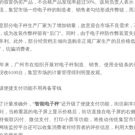
的假冒伪劣产品，不合格产品发现率超过50%。该局负责人表
现，集贸市场一些电子秤的制造者、销售者勾结形成作弊链，而
部分电子秤生产厂家为了增加销量，故意迎合市场不良需求，
，或为改装作弊秤留有“后门”。同时，由于电子秤防作弊装置
牟利。此外，部分经营档主倾向选购非正规厂家生产的且价格低
”，坑骗消费者。
来，广州市在组织开展对电子秤制造、销售、使用全链条的计量
没收6100台，集贸市场的计量管理得到明显改观。
便捷支付功能不用再备零钱
计量准确外，“
智能电子秤
”还升级了便捷支付功能，街坊刷
到，当称重器的电子屏上显示价格后，街坊直接在电子屏的右侧
持银联闪付、微信支付、打印小票等功能，将推动传统集贸市
网络监控平台还可以收集消费者对经营者的评价信息，利用大数