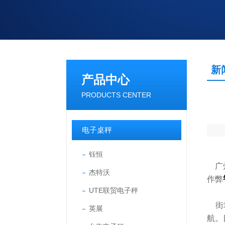
新
产品中心
PRODUCTS CENTER
电子桌秤
钰恒
广州
杰特沃
作弊
UTE联贸电子秤
街坊
英展
航。