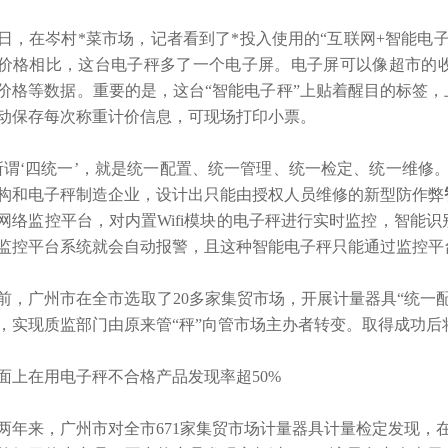
，在岑村*菜市场，记者看到了*投入使用的“互联网+智能电
价格相比，这台电子秤多了一个电子屏。电子屏可以像超市的
价格等数据。重要的是，这台“智能电子秤”上贴着醒目的标签，
动保存每次称重计价信息，可现场打印小票。
谓‘四统一’，就是统一配置、统一管理、统一检定、统一维修
构和电子秤制造企业，设计出只能由授权人员维修的新型防作弊
网络监控平台，对内置Wifi模块的电子秤进行实时监控，智能
监控平台系统就会自动报警，且这种智能电子秤只能通过监控平
，广州市在全市选取了20多家集贸市场，开展计量器具“统一
，实现质监部门由原来管“秤”向管市场主办者转变。取得成功后
上在用电子秤不合格产品发现率超50%
年来，广州市对全市671家集贸市场计量器具计量检定发现，在