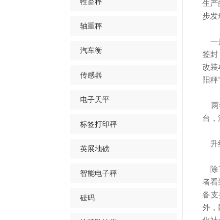
牲畜秤
生产
步发
轴重秤
一是
汽车衡
签封
改装
传感器
阳秤
电子天平
两年
台，
标签打印秤
升级
英展地磅
除了
智能电子秤
者看
备支
砝码
外，