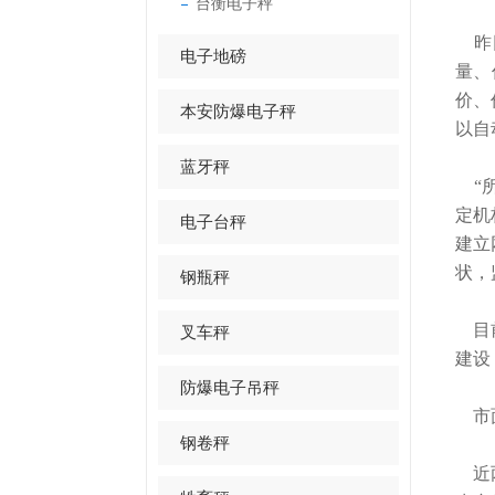
台衡电子秤
昨日
电子地磅
量、
价、
本安防爆电子秤
以自
蓝牙秤
“所
定机
电子台秤
建立
状，
钢瓶秤
目前
叉车秤
建设
防爆电子吊秤
市面
钢卷秤
近两