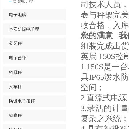
台衡电子秤
司技术人员，
表与秤架完美
电子地磅
收合格，入库
本安防爆电子秤
您的满意 我
蓝牙秤
组装完成出货
英展 150S
电子台秤
1.150S
钢瓶秤
具IP65泼
空间；
叉车秤
2.直流式电源
防爆电子吊秤
3.录活的计
钢卷秤
复杂之系统；
4.具有补投