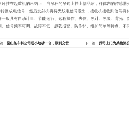
吊环挂在起重机的吊钩上，当吊秤的吊钩上挂上物品后，秤体内的传感器
/D转换成电信号，然后发射机再将无线电信号发出，接收机接收到信号再
秤一般具有自动计量、节能运行、远程操作、去皮、累计、累显、背光、
调、信号频率可调、故障率低、超载报警、防作弊、维护简单等特点。不
篇：
昆山某车料公司送小地磅一台，顺利交货
下一篇：
我司上门为某物流