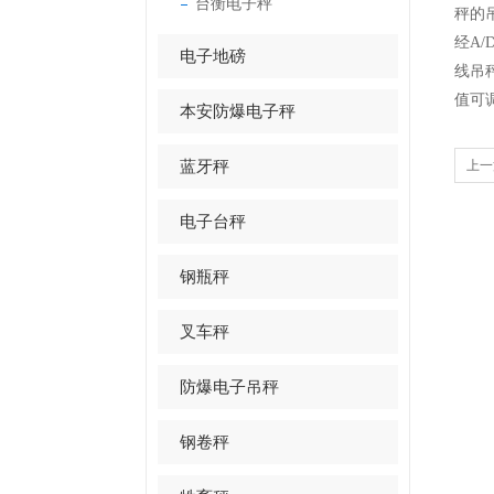
台衡电子秤
秤的
经A
电子地磅
线吊
值可
本安防爆电子秤
蓝牙秤
上一
电子台秤
钢瓶秤
叉车秤
防爆电子吊秤
钢卷秤