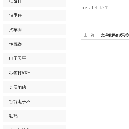
牲畜秤
max：10T-150T
轴重秤
汽车衡
上一篇：
一文详细解读锐马称
传感器
电子天平
标签打印秤
英展地磅
智能电子秤
砝码