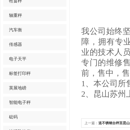
牲畜秤
轴重秤
我公司始终
汽车衡
障，拥有专业
传感器
业的技术人
电子天平
专门的维修
前，售中，售
标签打印秤
1、本公司所
英展地磅
2、昆山苏州
智能电子秤
砝码
上一篇：
送不锈钢台秤至昆山客