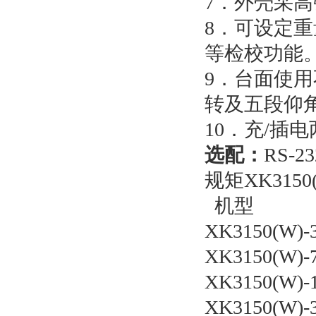
7．外壳采高
8．可设定重
等检校功能
9．台面使用
转及五段仰
10．充/插
选配：
RS-
规矩XK31
机型 称
XK3150(W
XK3150(W
XK3150(W)
XK3150(W)