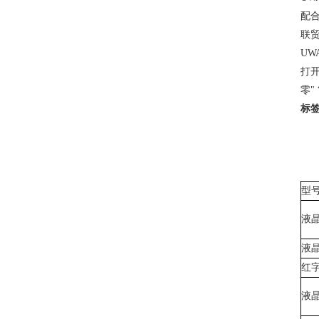
配
联贸
UW
打开
零"
标
型
液晶
液晶
红字
液晶