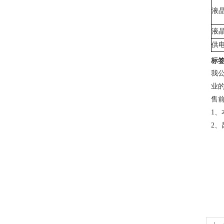
液晶
液晶
供
标
我
业
售
1
2