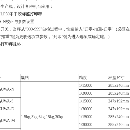
合生产线，设计各种机台应用：
LP50不干胶
标签打印秤
A-N校正与参数设置
开关，当秤从“000-999"自检过程中，快速输入“归零-扣重-归零"（必须
 “扣重"键为更改选项或参数，“列印"键为进入选项或确定键。）
签打印秤
规格：
号
规格
精度
秤盘尺寸
1/15000
285x240mm
UWA-N
1/30000
285x240mm
UWA-S
1/15000
247x192mm
UWA-D
1/30000
247x192mm
1.5kg,3kg,6kg,15kg,30kg
1/15000
285x240mm
UWA-M
1/30000
285x240mm