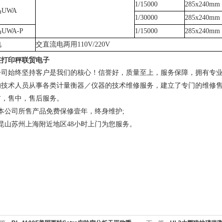
1/15000
285x240mm
UWA
1/30000
285x240mm
UWA-P
1/15000
285x240mm
电
交直流电两用110V/220V
签打印秤联贸电子
公司始终坚持客户是我们的核心！信誉好，质量至上，服务保障，拥有专
的技术人员从事各类计量衡器／仪器的技术维修服务，建立了专门的维修
前，售中，售后服务。
、本公司所售产品免费保修壹年，终身维护;
、昆山苏州上海附近地区48小时上门为您服务。