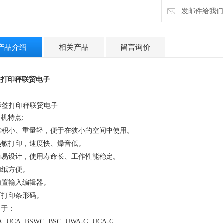
发邮件给我们：li
产品介绍
相关产品
留言询价
签打印秤联贸电子
机特点:
 体积小、重量轻，便于在狭小的空间中使用。
 热敏打印，速度快、燥音低。
 简易设计，使用寿命长、工作性能稳定。
 加纸方便。
 内置输入编辑器。
 可打印条形码。
用于：
, UCA, BSWC, BSC, UWA-G, UCA-G