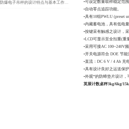
•可设定数量取样稳定范
防爆电子吊秤的设计特点与基本工作原理
•自动零点追踪功能。
•具有10组PWLU (preset uni
•内藏蓄电池，具有低电
•按键采有触感之设计，
•LCD可显示至全扣重(重量栏
•采用可接AC 100~240
•开关电源符合 DOE 节能
•直流：DC 6 V / 4 Ah
•具有设计良好之运送保
•外观*的防蟑垫片设计
英展计数桌秤3kg/6kg/15kg