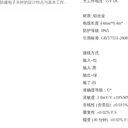
大工作电压: 15V DC
防爆电子吊秤的设计特点与基本工作原理
材质: 铝合金
电缆长度:∮4mm*0.4m*
防护等级: IP65
引用标准: GB/T7551-2008
接线方式:
输入+红
输入-黑
输出+绿
输了-白
准确度等级：G*
灵敏度: 2.0mV/V ±10%M
非线性 (含滞后): ±0.015% 
重复性: ±0.02% F.S
蠕变 (30 分钟): ±0.02% F.