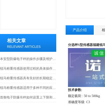
产品介绍
相关文章
分选秤S型传感器福建锐马河南
RELEVANT ARTICLES
本安型防爆电子秤的操作步骤及维护方式
锐马称重传感器使用过程的具体操作分析
锐马称重传感器具有良好的长期稳定性和重复性
锐马称重传感器适用于多种不同的应用场景
技术参数:
额定载荷:: 50 to 500kg
首衡电子防爆吊秤如何设置上下限和报警？
准确度等级: C3