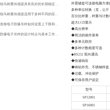
外置键盘可连接电脑方便
锐马称重传感器具有良好的长期稳定性和重复性
多种单位转换（克，公斤
锐马称重传感器适用于多种不同的应用场景
百分比秤重，秤重与计数功
超大LCD显示
首衡电子防爆吊秤如何设置上下限和报警？
◆高分辨率
防爆电子吊秤的设计特点与基本工作原理
◆简洁的操作菜单
◆多单元联控
◆多种计数精度可选
◆
RS232
双向通讯
◆快速响应
◆铸铝外壳、不锈钢秤盘
◆过载、冲击保护
◆可保存用户设定
型号
SP12001
SP16001