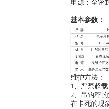
电源：全密封
基本参数：
品 牌
品 名
电子吊秤
型 号
OCS-
材 质
1- 50
吨量程
传感器
百鹰原
电 源
免维护可充电
显 示
高亮度发光数码
维护方法：
1、严禁超
2、吊钩秤的
在卡死的现